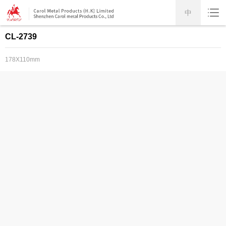
中
CL-2739
178X110mm