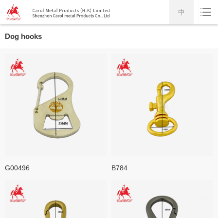
中
Dog hooks
G00496
B784