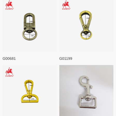
G00681
G01199