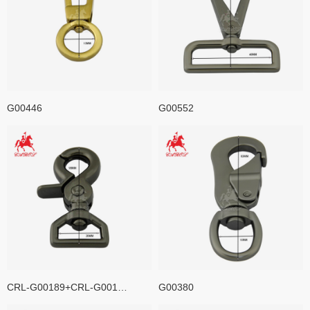
G00446
G00552
CRL-G00189+CRL-G00195
G00380