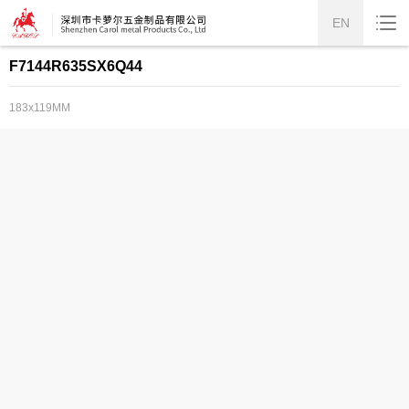
EN
F7144R635SX6Q44
183x119MM