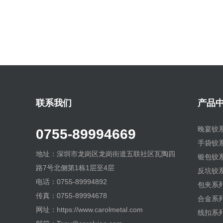
联系我们
产品
晚宴铰
0755-89994669
手袋铰
地址：深圳市龙岗区龙岗街道五联社区瓦陶四
银包铰
路7号北侧第1栋1层至4层
反坑铰
电话：0755-89994892
包夹系
传真：0755-89994678
合金系
网址：https://www.carolmetal.com
线扣系